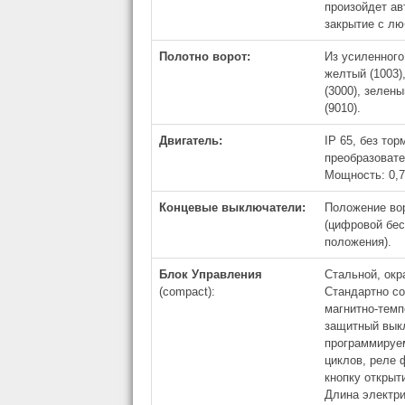
произойдет ав
закрытие с лю
Полотно ворот:
Из усиленного
желтый (1003),
(3000), зелены
(9010).
Двигатель:
IP 65, без то
преобразовате
Мощность: 0,
Концевые выключатели:
Положение вор
(цифровой бес
положения).
Блок Управления
Cтальной, окр
(compact):
Стандартно со
магнитно-тем
защитный вык
программируем
циклов, реле
кнопку открыт
Длина электр