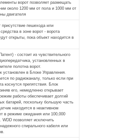
элементы ворот позволяет размещать
нии около 1200 мм от пола и 1000 мм от
оны двигателя
 присутствие пешехода или
 средства в зоне ворот - ворота
удут открыты, пока объект находится в
атент) - состоит из чувствительного
диопередатчика, установленных в
ителе полотна ворот.
 установлен в Блоке Управления.
ется по радиоканалу, только если при
та коснутся препятствия. Блок
риняв его, немедленно открывает
 режим работы обеспечивает долгий
ых батарей, поскольку большую часть
атчик находится в неактивном
ет в режиме ожидания или 100,000
). WDD позволяет исключить
надежного спирального кабеля или
ов.