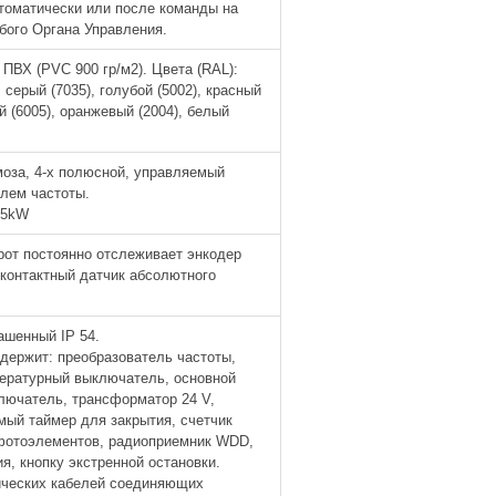
томатически или после команды на
бого Органа Управления.
 ПВХ (PVC 900 гр/м2). Цвета (RAL):
 серый (7035), голубой (5002), красный
й (6005), оранжевый (2004), белый
рмоза, 4-х полюсной, управляемый
лем частоты.
75kW
от постоянно отслеживает энкодер
контактный датчик абсолютного
ашенный IP 54.
держит: преобразователь частоты,
пературный выключатель, основной
лючатель, трансформатор 24 V,
ый таймер для закрытия, счетчик
 фотоэлементов, радиоприемник WDD,
ия, кнопку экстренной остановки.
ических кабелей соединяющих