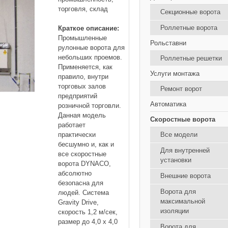
торговля, склад
Секционные ворота
Роллетные ворота
Краткое описание:
Промышленные
Рольставни
рулонные ворота для
небольших проемов.
Роллетные решетки
Применяется, как
Услуги монтажа
правило, внутри
торговых залов
Ремонт ворот
предприятий
Автоматика
розничной торговли.
Данная модель
Скоростные ворота
работает
практически
Все модели
бесшумно и, как и
Для внутренней
все скоростные
установки
ворота DYNACO,
абсолютно
Внешние ворота
безопасна для
Ворота для
людей. Система
максимальной
Gravity Drive,
изоляции
скорость 1,2 м/сек,
размер до 4,0 х 4,0
Ворота для