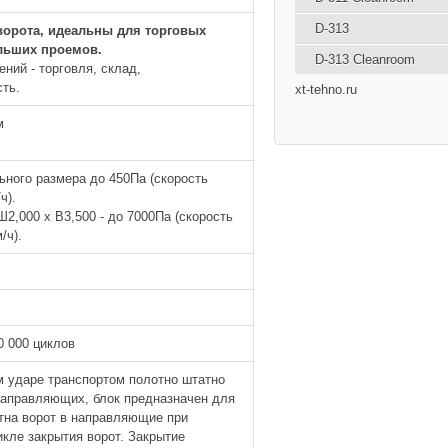
D-313
орота, идеальны для торговых
льших проемов.
D-313 Cleanroom
ний - торговля, склад,
ть.
xt-tehno.ru
м
ного размера до 450Па (скорость
ч).
Ш2,000 х В3,500 - до 7000Па (скорость
/ч).
 000 циклов
 ударе транспортом полотно штатно
направляющих, блок предназначен для
тна ворот в направляющие при
кле закрытия ворот. Закрытие