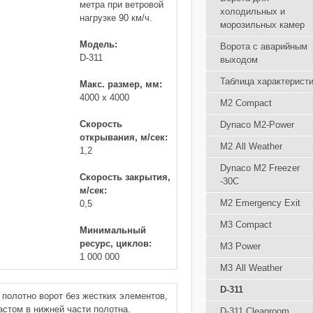
метра при ветровой
холодильных и
нагрузке 90 км/ч.
морозильных камер
Модель:
Ворота с аварийным
D-311
выходом
Таблица характерист
Макс. размер, мм:
4000 х 4000
М2 Compact
Скорость
Dynaco M2-Power
открывания, м/сек:
М2 All Weather
1,2
Dynaco М2 Freezer
Скорость закрытия,
-30C
м/сек:
М2 Emergency Exit
0,5
М3 Compact
Минимальный
ресурс, циклов:
М3 Power
1 000 000
М3 All Weather
D-311
 полотно ворот без жестких элементов,
астом в нижней части полотна.
D-311 Cleanroom