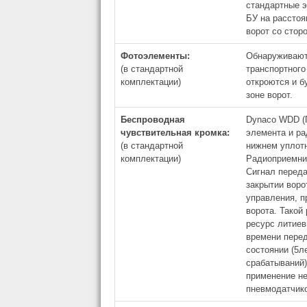
стандартные 
БУ на расстоя
ворот со стор
Фотоэлементы:
Обнаруживают
(в стандартной
транспортного
комплектации)
откроются и б
зоне ворот.
Беспроводная
Dynaco WDD (П
чувствительная кромка:
элемента и ра
(в стандартной
нижнем уплотн
комплектации)
Радиоприемник
Сигнал переда
закрытии воро
управления, п
ворота. Такой
ресурс литиев
времени перед
состоянии (5л
срабатываний
применение не
пневмодатчик