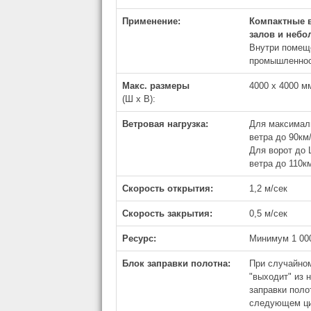
Применение:
Компактные в
залов и небо
Внутри помеще
промышленнос
Макс. размеры
4000 x 4000 м
(Ш х В):
Ветровая нагрузка:
Для максималь
ветра до 90км/
Для ворот до 
ветра до 110км
Скорость открытия:
1,2 м/сек
Скорость закрытия:
0,5 м/сек
Ресурс:
Минимум 1 000
Блок заправки полотна:
При случайном
"выходит" из 
заправки поло
следующем ци